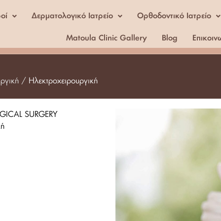
ροί
Δερματολογικό Ιατρείο
Ορθοδοντικό Ιατρείο
Matoula Clinic Gallery
Blog
Επικοιν
υργική /
Ηλεκτροχειρουργική
GICAL SURGERY
κή