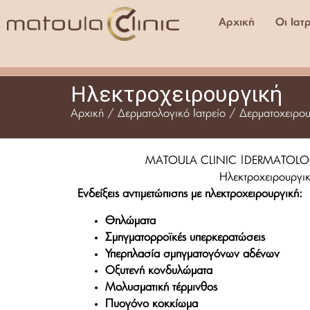
Αρχική
Οι Ιατ
Ηλεκτροχειρουργική
Αρχική
/
Δερματολογικό Ιατρείο
/ Δερματοχειρο
MATOULA CLINIC |DERMATOLO
Ηλεκτροχειρουργι
Ενδείξεις αντιμετώπισης με ηλεκτροχειρουργική:
Θηλώματα
Σμηγματορροϊκές υπερκερατώσεις
Υπερπλασία σμηγματογόνων αδένων
Οξυτενή κονδυλώματα
Μολυσματική τέρμινθος
Πυογόνο κοκκίωμα