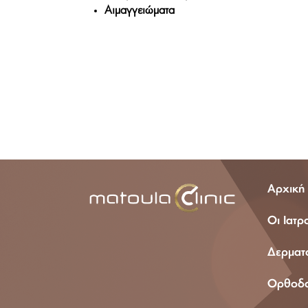
Αιμαγγειώματα
210 72 100 18
Αρχική
Οι Ιατρ
Δερματο
Ορθοδον