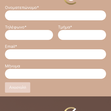
Ονοματεπώνυμο*
Τηλέφωνο*
Τμήμα*
Email*
Μήνυμα