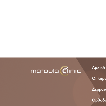
210 72 100 18
Αρχική
Οι Ιατρ
Δερματο
Ορθοδον