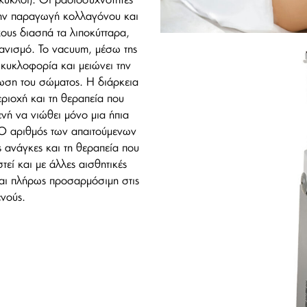
 κύκλοι). Οι ραδιοσυχνότητες
την παραγωγή κολλαγόνου και
χους διασπά τα λιποκύτταρα,
ανισμό. Το vacuum, μέσω της
κυκλοφορία και μειώνει την
ωση του σώματος. Η διάρκεια
ριοχή και τη θεραπεία που
ενή να νιώθει μόνο μια ήπια
 Ο αριθμός των απαιτούμενων
 ανάγκες και τη θεραπεία που
εί και με άλλες αισθητικές
ναι πλήρως προσαρμόσιμη στις
νούς.