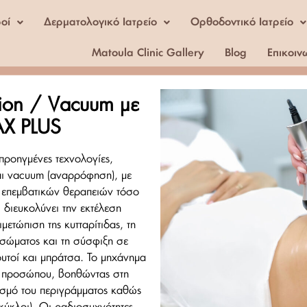
ροί
Δερματολογικό Ιατρείο
Ορθοδοντικό Ιατρείο
Matoula Clinic Gallery
Blog
Επικοιν
tion / Vacuum με
AX PLUS
ροηγμένες τεχνολογίες,
και vacuum (αναρρόφηση), με
 επεμβατικών θεραπειών τόσο
 διευκολύνει την εκτέλεση
ετώπιση της κυτταρίτιδας, τη
 σώματος και τη σύσφιξη σε
ουτοί και μπράτσα. Το μηχάνημα
ου προσώπου, βοηθώντας στη
ισμό του περιγράμματος καθώς