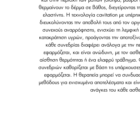
και στην περιοχή των ματιών (οίδημα, μαύροι
θερμαίνουν το δέρμα σε βάθος, διεγείροντας 
ελαστίνης. Η τεχνολογία cavitation με υπέρη
διευκολύνοντας την αποβολή τους από τον οργ
συνεχούς αναρρόφησης, ενισχύει τη λεμφική 
κατακράτηση υγρών, προάγοντας την αποτοξίν
κάθε συνεδρίας διαφέρει ανάλογα με την πε
εφαρμόζεται, και είναι ανώδυνη, με τον ασθ
αίσθηση θερμότητας ή ένα ελαφρύ τράβηγμα.
συνεδριών καθορίζεται με βάση τις υπάρχουσες
εφαρμόζεται. Η θεραπεία μπορεί να συνδυαστ
μεθόδους για ενισχυμένα αποτελέσματα και εί
ανάγκες του κάθε ασθε