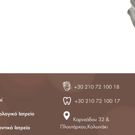
210 72 100 17
+30 210 72 100 18
οί
+30 210 72 100 17
λογικό Ιατρείο
Καρνεάδου 32 &
Πλουτάρχου,Κολωνάκι
τικό Ιατρείο