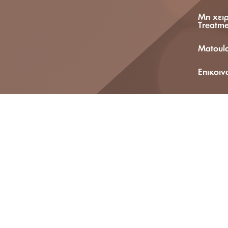
Μη χειρ
Treatme
Matoula
Επικοιν