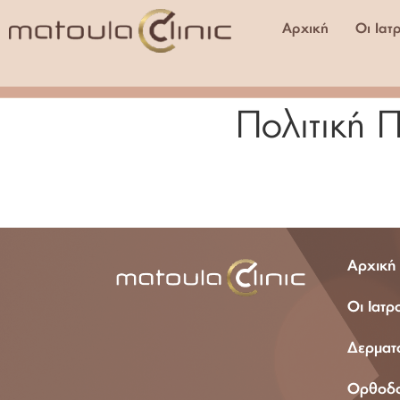
Αρχική
Οι Ιατ
Πολιτική 
210 72 100 18
Αρχική
Οι Ιατρ
Δερματο
Ορθοδον