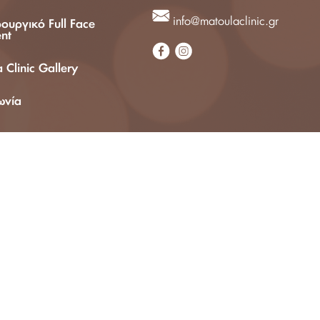
info@matoulaclinic.gr
ουργικό Full Face
nt
 Clinic Gallery
ωνία