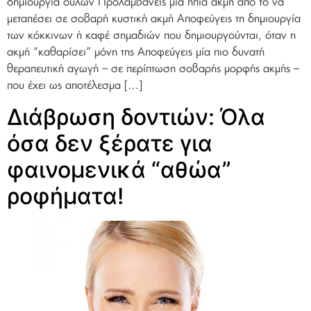
δημιουργία ουλών Προλαμβάνεις μία ήπια ακμή από το να
μεταπέσει σε σοβαρή κυστική ακμή Αποφεύγεις τη δημιουργία
των κόκκινων ή καφέ σημαδιών που δημιουργούνται, όταν η
ακμή “καθαρίσει” μόνη της Αποφεύγεις μία πιο δυνατή
θεραπευτική αγωγή – σε περίπτωση σοβαρής μορφής ακμής –
που έχει ως αποτέλεσμα […]
Διάβρωση δοντιών: Όλα
όσα δεν ξέρατε για
φαινομενικά “αθώα”
ροφήματα!