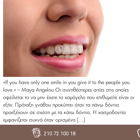
«If you have only one smile in you give it to the people you
love.» – Maya Angelou Οι συνηθέστερες αιτίες στις οποίες
οφείλεται το να μην έχετε το χαμόγελο που επιθυμείτε είναι οι
εξής: Πρόταξη γνάθου προκύπτει όταν τα πάνω δόντια
προεξέχουν σε σχέση με τα κάτω δόντια. Η χασμοδοντία
εμφανίζεται συχνά όταν ορισμένα […]
Το Νo 1 laser rejuvenating &
210 72 100 18