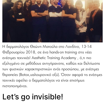
Η δερματολόγος Θεώνη Ματούλα στο Λονδίνο, 13-14
Φεβρουαρίου 2018, σε ένα hands-on training στις νέες
ενέσιμες τεχνικές! Aesthetic Training Academy , ό,τι πιο
εξελιγμένο σε μεθόδους αντιγήρανσης, καθώς και βελτίωσης
των φυσικών χαρακτηριστικών ενός προσώπου, με ενέσιμες
θεραπείες (Botox,υαλουρονικό οξύ). Όσον αφορά τις ενέσιμες
τεχνικές οφείλει ο δερματολόγος να είναι επισήμως
πιστοποιημένος.
Let’s go invisible!