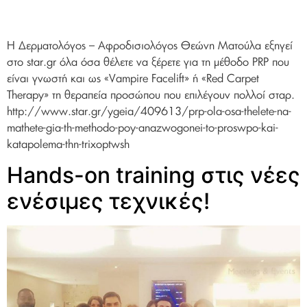
Η Δερματολόγος – Αφροδισιολόγος Θεώνη Ματούλα εξηγεί
στο star.gr όλα όσα θέλετε να ξέρετε για τη μέθοδο PRP που
είναι γνωστή και ως «Vampire Facelift» ή «Red Carpet
Therapy» τη θεραπεία προσώπου που επιλέγουν πολλοί σταρ.
http://www.star.gr/ygeia/409613/prp-ola-osa-thelete-na-
mathete-gia-th-methodo-poy-anazwogonei-to-proswpo-kai-
katapolema-thn-trixoptwsh
Hands-on training στις νέες
ενέσιμες τεχνικές!